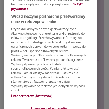
Krok 2
będą miały wpływu na dane przeglądania.
Polityka
prywatności
opłać składkę BLIKiem,
kartą lub
przelewem
Wraz z naszymi partnerami przetwarzamy
dane w celu zapewnienia:
Użycie dokładnych danych geolokalizacyjnych.
Aktywne skanowanie charakterystyki urządzenia do
Krok 3
celów identyfikacji. Przechowywanie informacji na
polisę otrzymasz
na adres e-mail
urządzeniu lub dostęp do nich. Wykorzystywanie
ograniczonych danych do wyboru reklam. Tworzenie
profili w celu spersonalizowanych reklam.
Wykorzystanie profili do wyboru spersonalizowanych
reklam. Tworzenie profili w celu personalizacji treści.
Wykorzystywanie profili w celu doboru
spersonalizowanych treści. Pomiar efektywności
FORMY PŁATNOŚCI:
reklam. Pomiar efektywności treści. Rozumienie
odbiorców dzięki statystyce lub kombinacji danych z
Przelew bankowy
różnych źródeł. Rozwój i ulepszanie usług.
Wykorzystywanie ograniczonych danych do wyboru
Karta płatnicza
treści.
BLIK
Lista partnerów (dostawców)
Ustawienia plików cookie