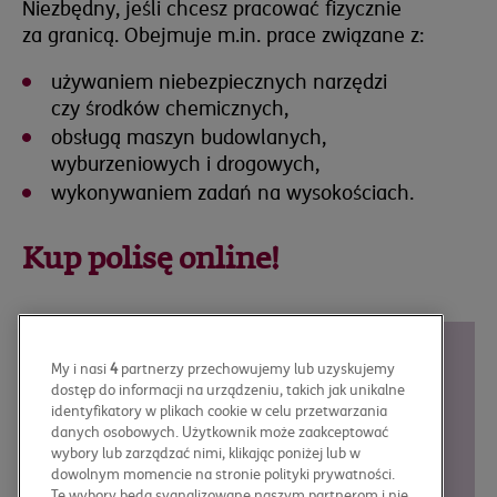
Niezbędny, jeśli chcesz pracować fizycznie
za granicą. Obejmuje m.in. prace związane z:
używaniem niebezpiecznych narzędzi
czy środków chemicznych,
obsługą maszyn budowlanych,
wyburzeniowych i drogowych,
wykonywaniem zadań na wysokościach.
Kup polisę online!
My i nasi
4
partnerzy przechowujemy lub uzyskujemy
Krok 1
dostęp do informacji na urządzeniu, takich jak unikalne
podaj dane i wybierz
zakres
identyfikatory w plikach cookie w celu przetwarzania
danych osobowych. Użytkownik może zaakceptować
ubezpieczenia
wybory lub zarządzać nimi, klikając poniżej lub w
dowolnym momencie na stronie polityki prywatności.
Te wybory będą sygnalizowane naszym partnerom i nie